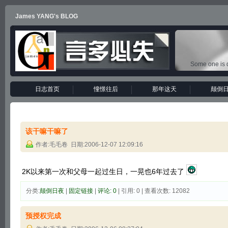
James YANG's BLOG
Some one is d
日志首页
憧憬往后
那年这天
颠倒
该干嘛干嘛了
作者:毛毛卷 日期:2006-12-07 12:09:16
2K以来第一次和父母一起过生日，一晃也6年过去了
分类:
颠倒日夜
|
固定链接
|
评论: 0
| 引用: 0 | 查看次数: 12082
预授权完成