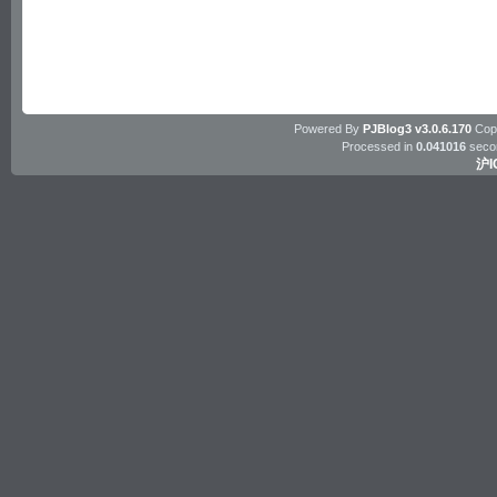
Powered By
PJBlog3 v3.0.6.170
Copy
Processed in
0.041016
seco
沪I