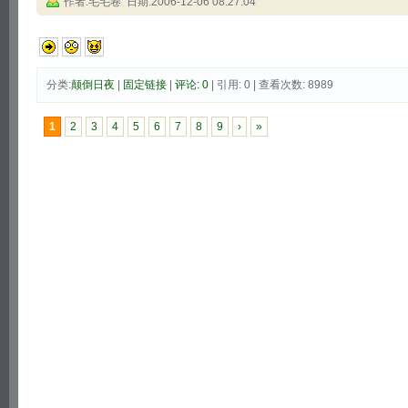
作者:毛毛卷 日期:2006-12-06 08:27:04
分类:
颠倒日夜
|
固定链接
|
评论: 0
| 引用: 0 | 查看次数: 8989
1
2
3
4
5
6
7
8
9
›
»