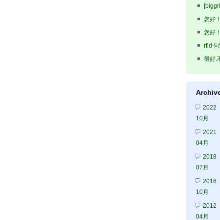
[bi
出...
您好！
您好！
rfi
了之...
很好.
Archiv
2022
10月
2021
04月
2018
07月
2016
10月
2012
04月