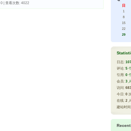
 0 | 查看次数: 4022
日
1
8
15
22
29
Statist
日志:
10
评论:
5
引用:
0
会员:
3
访问:
68
今日:
0
在线:
2
建站时间
Recen