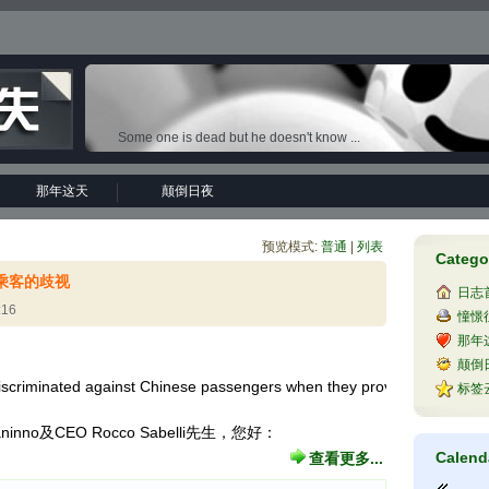
Some one is dead but he doesn't know ...
那年这天
颠倒日夜
预览模式:
普通
|
列表
Catego
乘客的歧视
日志
:16
憧憬
那年
颠倒
 discriminated against Chinese passengers when they provided the service a
标签
inno及CEO Rocco Sabelli先生，您好：
Calend
查看更多...