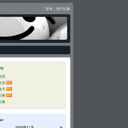
登录
用户注册
ry
首页
往后
这天
日夜
nd said lots of explanations. I submitted a complaint form in Rome airport
云集
ar
2009年11月